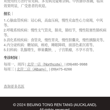
欢使用经方治疗常见病、多发病及疑难杂病。中医脉诊准确，临床
效果明显，广受患者的欢迎。
擅长｜
1.心脑血管疾病：冠心病，高血压病，慢性充血性心力衰竭，中风
等。
2.呼吸系统疾病：慢性支气管炎，肺炎，肺结节，慢性阻塞性肺疾病
等。
3.消化系统疾病：食管炎，慢性胃炎，慢性胆囊炎，慢性胰腺炎等。
4.内分泌疾病：糖尿病，痤疮，睡眠障碍，面部色素沉着等。
5.妇科病：乳腺增生，卵巢囊肿，，子宫肌瘤，不孕不育等。
坐诊时间｜
每周一、周四 |
北岸一店（Northcote）
| (09)480-9988
每周三 |
北岸二店（Albany）
| (09)475-6266
查询更多名医
© 2024 BEIJING TONG REN TANG (AUCKLAND).