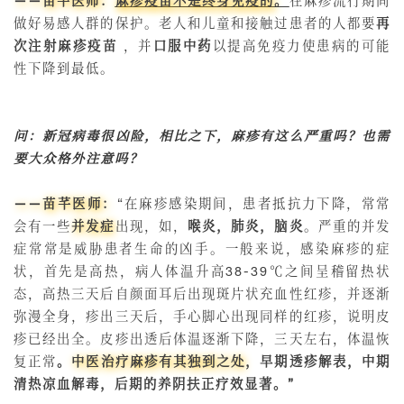
——苗芊医师：
麻疹疫苗不是终身免疫的
。
在麻疹流行期间
做好易感人群的保护。老人和儿童和接触过患者的人都要
再
次注射麻疹疫苗
，并
口服中药
以提高免疫力使患病的可能
性下降到最低。
问：新冠病毒很凶险，相比之下，麻疹有这么严重吗？也需
要大众格外注意吗？
——苗芊医师：
“在麻疹感染期间，患者抵抗力下降，常常
会有一些
并发症
出现，如，
喉炎，肺炎，脑炎
。严重的并发
症常常是威胁患者生命的凶手。一般来说，感染麻疹的症
状，首先是高热，病人体温升高38-39℃之间呈稽留热状
态，高热三天后自颜面耳后出现斑片状充血性红疹，并逐渐
弥漫全身，疹出三天后，手心脚心出现同样的红疹，说明皮
疹已经出全。皮疹出透后体温逐渐下降，三天左右，体温恢
复正常
。
中医治疗麻疹有其独到之处
，早期透疹解表，中期
清热凉血解毒，后期的养阴扶正疗效显著。”