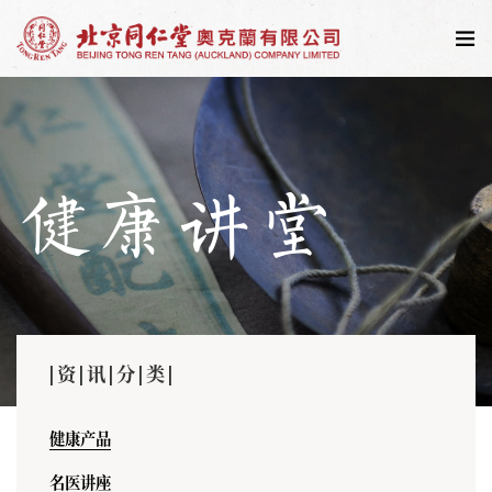
健康讲堂
|资|讯|分|类|
健康产品
名医讲座