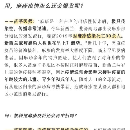
用，麻疹疫情怎么还会爆发呢？
——苗芊医师：
“麻疹是一种古老的出疹性传染病，
极具传
染性，传播非常迅速
。今年新西兰，斐济两地都出现麻疹部
分地区的爆发流行，斐济2019年
因麻疹感染
死亡30余人
。
新西兰麻疹感染人数也在呈上升趋势
。”
近几十年，因麻疹
疫苗的普遍接种，麻疹的发病率大幅度下降，临床罕见发病
患者。因麻疹多年的销声匿迹，使人们放松了对麻疹的警
惕，很多人甚至许多地区不按时注射麻疹疫苗，新西兰两岁
儿童的免疫接种率很高，因此
疫情通常会影响未接种疫苗的
年龄较大的儿童、青少年和成年人。
随着人口的全球流动，
有从疫区归来的麻疹病毒携带者，造成麻疹在某些人群和地
区小范围的爆发流行。
问：接种过麻疹疫苗还会再中招吗？