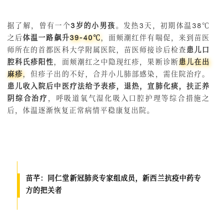
据了解，曾有一个
3岁的小男孩
。发热3天，初期体温38℃
之后
体温一路飙升
39-40℃
，面颊潮红伴有喘促，来到苗医
师所在的首都医科大学附属医院，苗医师接诊后检查
患儿口
腔科氏疹阳性
，面颊潮红之中隐现红疹，果断诊断
患儿在出
麻疹
，但疹子出的不好，合并小儿肺部感染，需住院治疗。
患儿收入院后中医疗法给予表疹，退热，宣肺化痰，扶正养
阴综合治疗
，呼吸道氧气湿化吸入口腔护理等综合措施之
后，体温逐渐恢复正常病情平稳康复出院。
苗芊：同仁堂新冠肺炎专家组成员，新西兰抗疫中药专
方的把关者