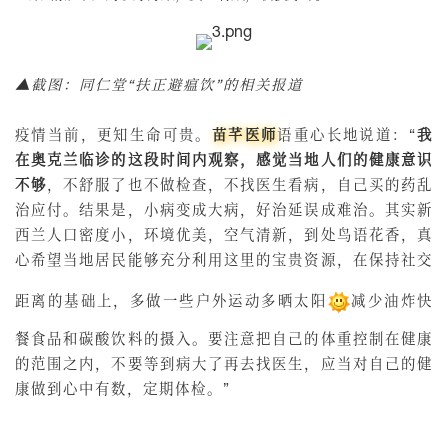
▲截图：同仁堂“扶正避瘟饮”的相关报道
疫情当前，更知生命可贵。
苗芊医师
语重心长地说道：“
我
在奥克兰临诊的这段时间内观察，感觉当地人们的健康意识
不够
，不舒服了也不做检查，不找医生看病，自己买的药乱
治应付。结果是，小病变成大病，好治延误成难治。其实新
西兰人口密度小，环境优美，空气清新，到处鸟语花香，真
心希望当地居民能够充分利用这里的宝贵资源，在保持社交
距离的基础上，多做一些户外运动多晒太阳
减少油炸快
餐食品和碳酸饮料的摄入。要注意把自己的体重控制在健康
的范围之内，不要等到病大了再去找医生，应当对自己的健
康做到心中有数，定期体检。”