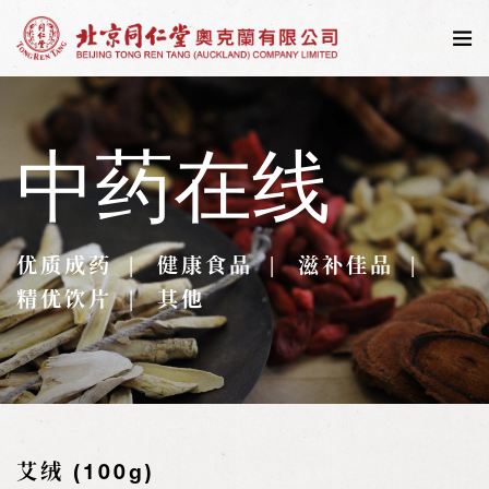
中药在线
优质成药
健康食品
滋补佳品
精优饮片
其他
艾绒 (100g)