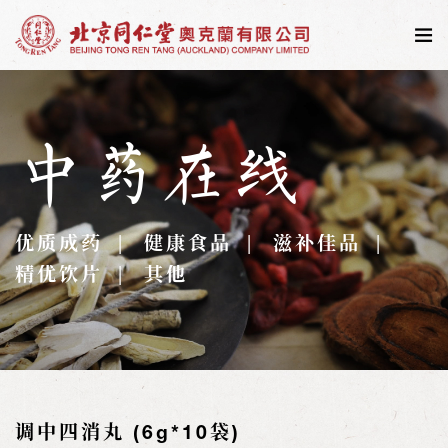
中药在线
优质成药
健康食品
滋补佳品
精优饮片
其他
调中四消丸 (6g*10袋)