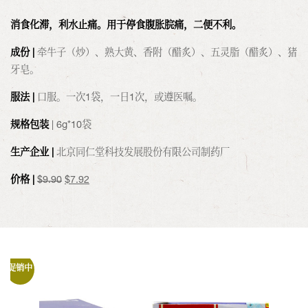
消食化滞，利水止痛。用于停食腹胀脘痛，二便不利。
成份 |
牵牛子（炒）、熟大黄、香附（醋炙）、五灵脂（醋炙）、猪
牙皂。
服法 |
口服。一次1袋，一日1次，或遵医嘱。
规格包装
| 6g*10袋
生产企业 |
北京同仁堂科技发展股份有限公司制药厂
原
当
价格 |
$
9.90
$
7.92
价
前
为：
价
$9.90。
格
为：
$7.92。
促销中