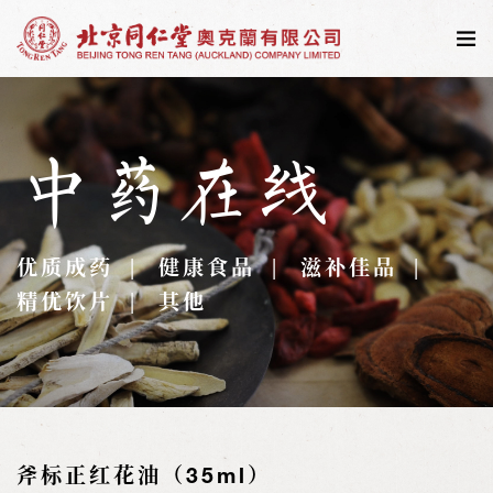
中药在线
优质成药
健康食品
滋补佳品
精优饮片
其他
斧标正红花油（35ml）