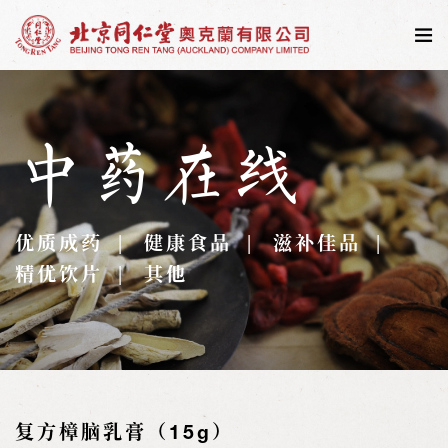
中药在线
优质成药
健康食品
滋补佳品
精优饮片
其他
复方樟脑乳膏（15g）