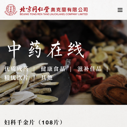
中药在线
优质成药
健康食品
滋补佳品
精优饮片
其他
妇科千金片（108片）