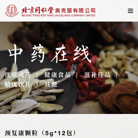
中药在线
优质成药
健康食品
滋补佳品
精优饮片
其他
颈复康颗粒（5g*12包）