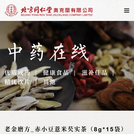
中药在线
优质成药
健康食品
滋补佳品
精优饮片
其他
老金磨方_赤小豆薏米芡实茶（8g*15袋）