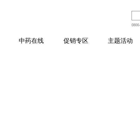
080
中药在线
促销专区
主题活动
补佳品
精优饮片
其他