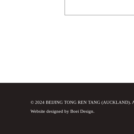
© 2024 BEIJING TONG REN TANG (AUCKLAND). All r
Website designed by
Boei Design
.