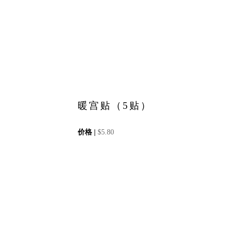
暖宫贴（5贴）
价格 |
$
5.80