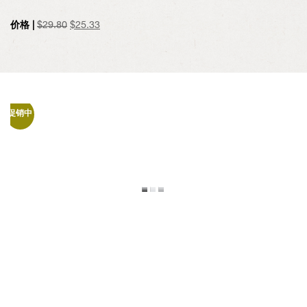
原
当
价格 |
$
29.80
$
25.33
价
前
为：
价
$29.80。
格
为：
$25.33。
促销中