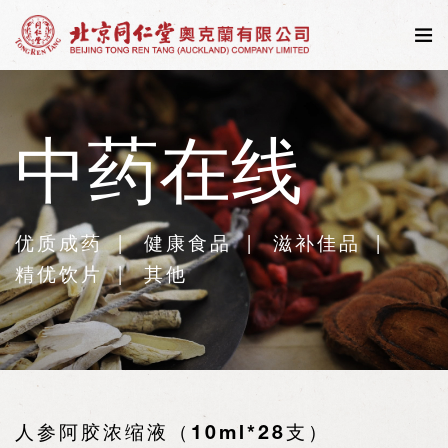
中药在线
优质成药
健康食品
滋补佳品
精优饮片
其他
人参阿胶浓缩液（10ml*28支）