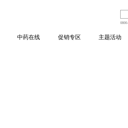
080
中药在线
促销专区
主题活动
补佳品
精优饮片
其他