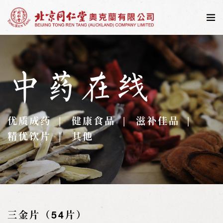
中药在线
优质成药
健康食品
滋补佳品
精优饮片
其他
三金片（54片）