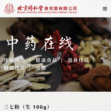
中药在线
优质成药
健康食品
滋补佳品
精优饮片
其他
三七粉（生 100g）