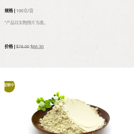
规格 |
100克/袋
*产品以实物图片为准。
原
当
价格 |
$
78.00
$
66.30
价
前
为：
价
$78.00。
格
为：
$66.30。
促销中