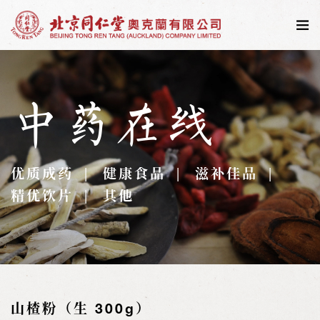
中药在线
优质成药
健康食品
滋补佳品
精优饮片
其他
山楂粉（生 300g）