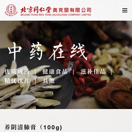
中药在线
优质成药
健康食品
滋补佳品
精优饮片
其他
养阴清肺膏（100g)