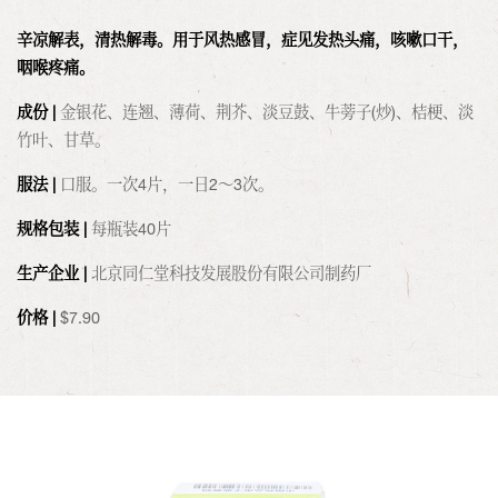
​辛凉解表，清热解毒。用于风热感冒，症见发热头痛，咳嗽口干，
咽喉疼痛。
成份 |
金银花、连翘、薄荷、荆芥、淡豆鼓、牛蒡子(炒)、桔梗、淡
竹叶、甘草。
服法 |
口服。一次4片，一日2～3次。
规格包装 |
每瓶装40片
生产企业 |
北京同仁堂科技发展股份有限公司制药厂
价格 |
$
7.90