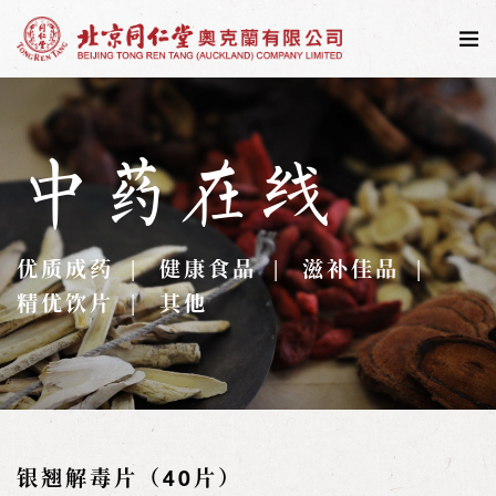
中药在线
优质成药
健康食品
滋补佳品
精优饮片
其他
银翘解毒片（40片）