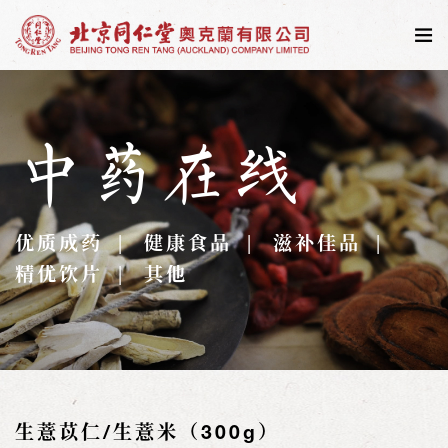
中药在线
优质成药
健康食品
滋补佳品
精优饮片
其他
生薏苡仁/生薏米（300g）