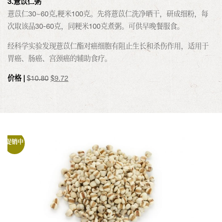
3.薏苡仁粥
薏苡仁30~60克,粳米100克。先将薏苡仁洗净晒干，研成细粉，每
次取该品30-60克，同粳米100克煮粥。可供早晚餐服食。
经科学实验发现薏苡仁酯对癌细胞有阻止生长和杀伤作用，适用于
胃癌、肠癌、宫颈癌的辅助食疗。
原
当
价格 |
$
10.80
$
9.72
价
前
为：
价
$10.80。
格
为：
$9.72。
促销中