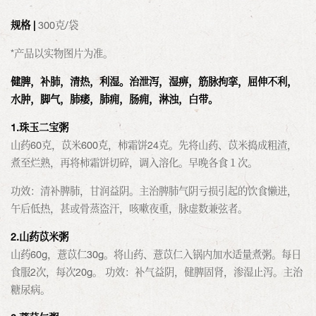
规格 |
300克/袋
*产品以实物图片为准。
健脾，补肺，清热，利湿。治泄泻，湿痹，筋脉拘挛，屈伸不利，
水肿，脚气，肺痿，肺痈，肠痈，淋浊，白带。
1.珠玉二宝粥
山药60克，苡米600克，柿霜饼24克。先将山药、苡米捣成粗渣，
煮至烂熟，再将柿霜饼切碎，调入溶化。早晚各食１次。
功效：清补脾肺，甘润益阴。主治脾肺气阴亏损引起的饮食懒进，
午后低热，甚或骨蒸盗汗，咳嗽夜重，脉虚数兼弦者。
2.山药苡米粥
山药60g，薏苡仁30g。将山药、薏苡仁入锅内加水适量煮粥。每日
食服2次，每次20g。 功效：补气益阴，健脾固肾，渗湿止泻。主治
糖尿病。