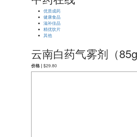
优质成药
健康食品
滋补佳品
精优饮片
其他
云南白药气雾剂（85g
价格 |
$
29.80