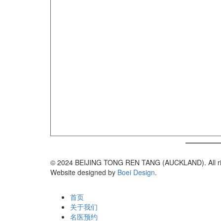
© 2024 BEIJING TONG REN TANG (AUCKLAND). All rig
Website designed by
Boei Design
.
首页
关于我们
名医预约