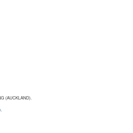
NG (AUCKLAND).
n
.