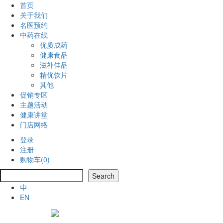
首页
关于我们
名医预约
中药在线
优质成药
健康食品
滋补佳品
精优饮片
其他
促销专区
主题活动
健康讲堂
门店网络
登录
注册
购物车(0)
搜
Search
索
中
EN