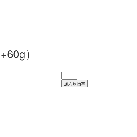
+60g）
云
南
加入购物车
白
药
气
雾
剂
（85g+60g）
数
量