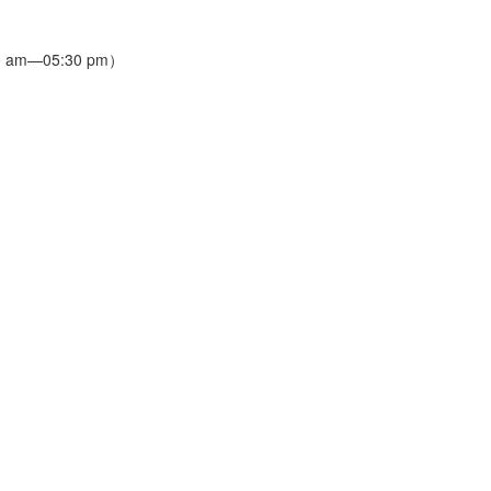
 am—05:30 pm）