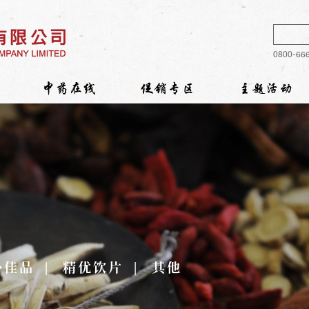
0800-6
中药在线
促销专区
主题活动
补佳品
精优饮片
其他