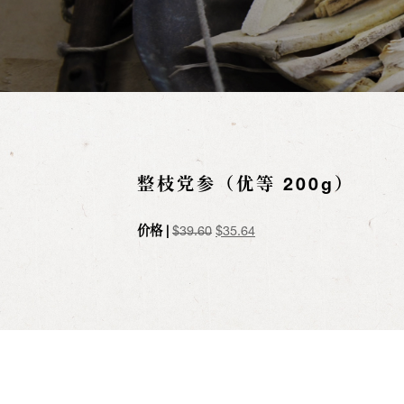
整枝党参（优等 200g）
原
当
价格 |
$
39.60
$
35.64
价
前
为：
价
$39.60。
格
为：
$35.64。