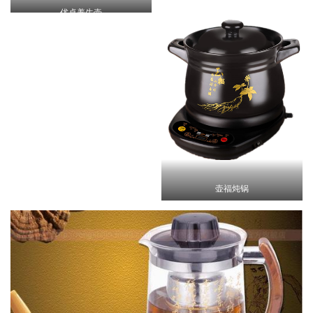
优卓养生壶
壶福炖锅