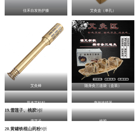
艾灸盒（单孔）
佳禾自发热护膝
艾灸棒
随身灸三连袋（盒装）
草本艾柱贴
康祝拔罐器
19.雪莲子、桃胶
9折
雪莲子
桃胶
20.黄罐铁棍山药粉
9折