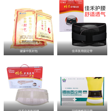
健缘中医封包
佳禾医用固定带
佳禾自发热护腰
冠儒腰椎固定带