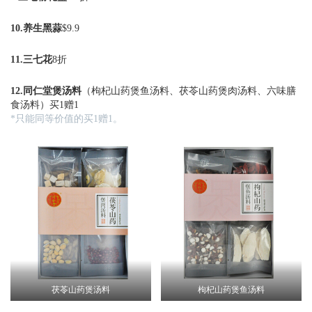
10.养生
黑蒜
$9.9
11.
三七花
8折
12.同仁堂煲汤料
（枸杞山药煲鱼汤料、茯苓山药煲肉汤料、六味膳
食汤料）买1赠1
*只能同等价值的买1赠1。
茯苓山药煲汤料
枸杞山药煲鱼汤料