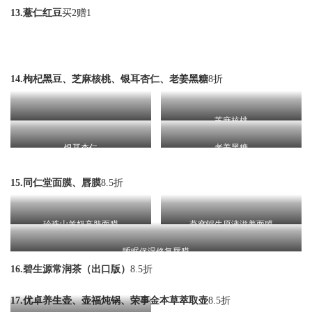
13.薏仁红豆
买2赠1
14.枸杞黑豆、芝麻核桃、银耳杏仁、老姜黑糖
8折
芝麻核桃
枸杞黑豆
银耳杏仁
老姜黑糖
15.同仁堂面膜、唇膜
8.5折
珍珠山羊奶亮肤面膜
燕窝蜗牛原液滋养面膜
睡眠保湿修复唇膜
16.碧生源常润茶（出口版）
8.5折
17.优卓养生壶、壶福炖锅、荣事金本草萃取壶
8.5折