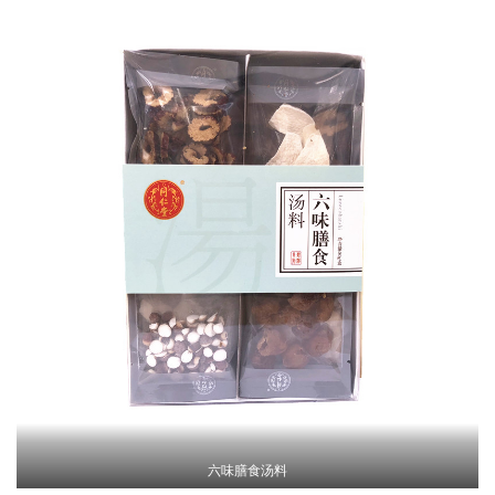
六味膳食汤料