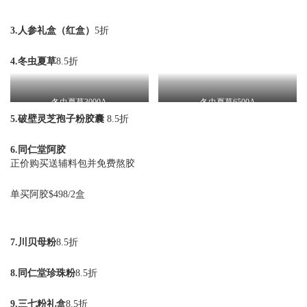
3.人参礼盒（红盒）
5折
4.冬虫夏草
8.5折
冬虫夏草3000A
冬虫夏草6500A
5.破壁灵芝孢子粉胶囊
8.5折
6.同仁堂阿胶
正价购买送辅料包并免费熬胶
单买阿胶$498/2盒
7.川贝母粉
8.5折
8.同仁堂珍珠粉
8.5折
9.三七粉礼盒
8.5折