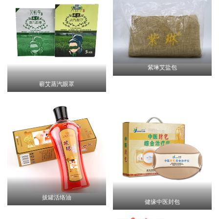
紫琳艾盐包
蕲艾蒸汽眼罩
拔罐活络油
健缘中医封包