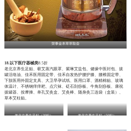
荣事金本草萃取壶
18.以下医疗器械类
8.5折
老北京养生足贴、蕲艾蒸汽眼罩、紫琳艾盐包、健缘中医封包、拔
罐活络油、佳禾医用固定带、佳禾自发热护腰护膝、腰椎固定带、
下肢医用外固定支具、大卫早孕试纸、医用口罩、酒精棉贴、玻璃
体温计、不锈钢痒痒耙、点穴袜、砭石刮痧板、牛角刮痧板、康祝
拔罐器、按摩捶、单孔艾灸盒、艾灸棒、随身灸三连袋（盒装）、
草本艾柱贴。
老北京养生足贴（20贴）
老北京养生足贴（50贴）