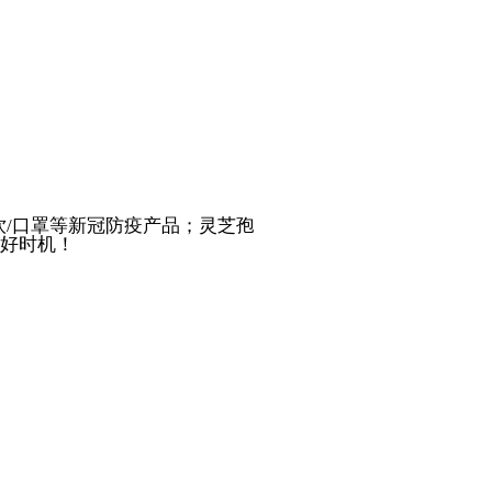
瘟饮/口罩等新冠防疫产品；灵芝孢
好时机！