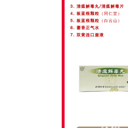
3. 清瘟解毒丸/清瘟解毒片
4. 板蓝根颗粒
（同仁堂）
5. 板蓝根颗粒
（白云山）
6. 藿香正气水
7. 双黄连口服液