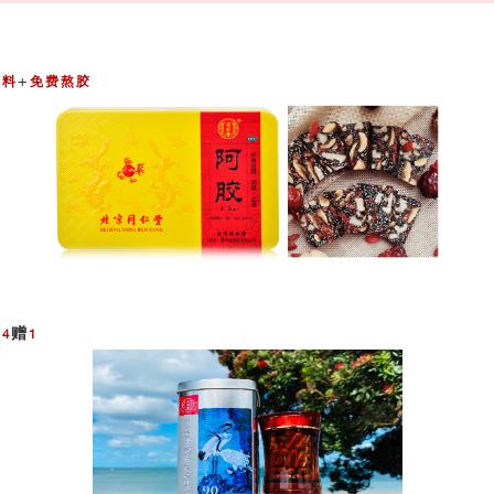
+
辅料
免费熬胶
买
赠
4
1