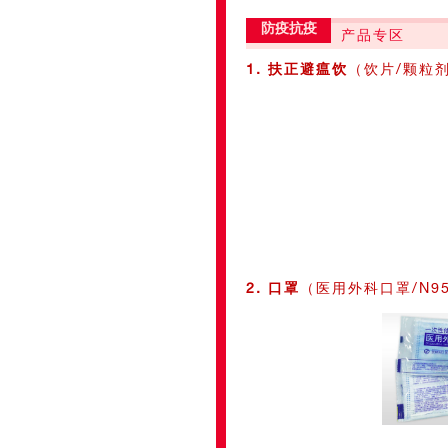
防疫抗疫
产品专区
1.
扶正避瘟饮
（饮片/颗粒剂
2. 口罩
（医用外科口罩/N9