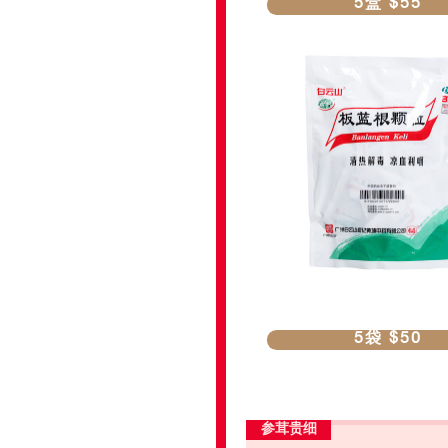
5盒 $55
5袋 $50
参茸贵细