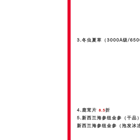
3.冬虫夏草（3000A级/65
4.鹿茸片
折
8.5
5.
新西兰海参纽金参（干品
新西兰海参纽金参（泡发冰