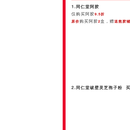
1.同仁堂阿胶
仅购买阿胶
9.5折
购买阿胶
盒，赠
原价
2
送熬胶
2.同仁堂破壁灵芝孢子粉 