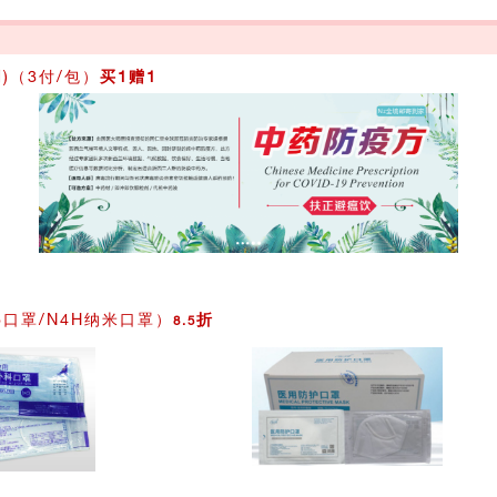
)（3付/包）
买1赠1
5口罩/N4H纳米口罩）
折
8.5