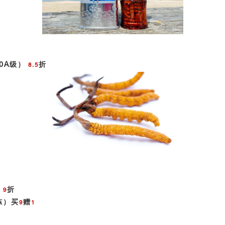
00A级）
折
8.5
）
折
9
冻）买
赠
9
1