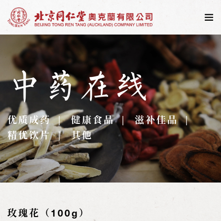
中药在线
优质成药
健康食品
滋补佳品
精优饮片
其他
玫瑰花（100g）